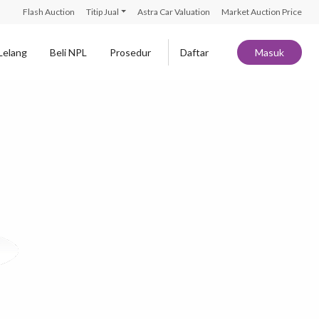
Flash Auction
Titip Jual
Astra Car Valuation
Market Auction Price
Lelang
Beli NPL
Prosedur
Daftar
Masuk